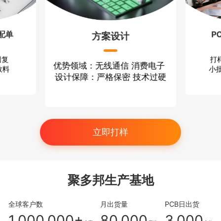
配单
P
方案设计
回复
打
优势领域：无线通信 消费电子
散料
小批
设计保障：严格保密 技术过硬
立即打样
聚多邦生产基地
全球客户数
月出货量
PCB日出货
1,000,000+
80,000
3,000