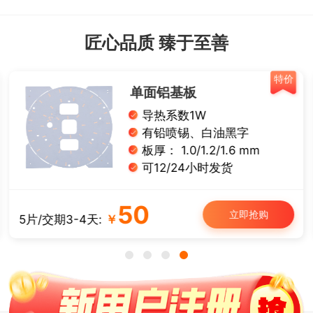
匠心品质 臻于至善
特价
单面铝基板
导热系数1W
有铅喷锡、白油黑字
板厚： 1.0/1.2/1.6 mm
可12/24小时发货
50
立即抢购
5片/交期3-4天:
￥