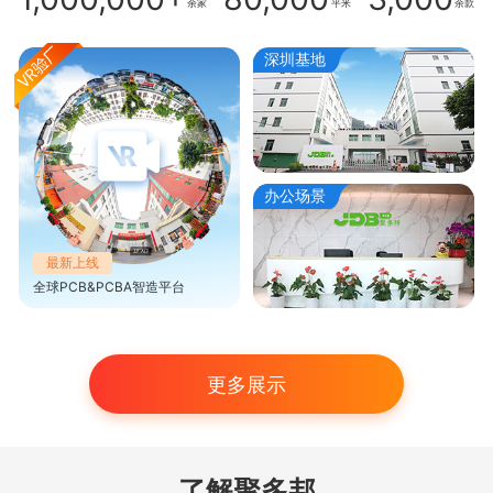
余家
平米
余款
深圳基地
办公场景
最新上线
全球PCB&PCBA智造平台
更多展示
了解聚多邦