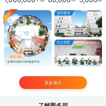
余家
平米
余款
深圳基地
办公场景
最新上线
全球PCB&PCBA智造平台
更多展示
了解聚多邦