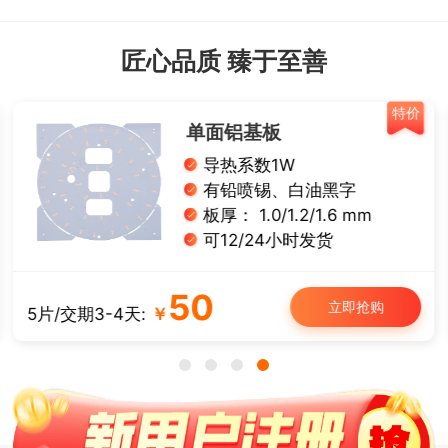
匠心品质 臻于至善
特价
单面铝基板
导热系数1W
有铅喷锡、白油黑字
板厚： 1.0/1.2/1.6 mm
可12/24小时发货
50
立即抢购
5片/交期3-4天:
￥