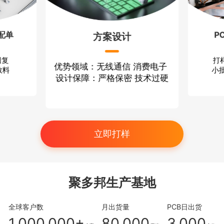
配单
P
方案设计
回复
打
优势领域：无线通信 消费电子
散料
小批
设计保障：严格保密 技术过硬
立即打样
聚多邦生产基地
全球客户数
月出货量
PCB日出货
1,000,000+
80,000
3,000