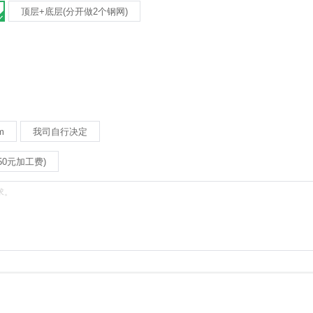
顶层+底层(分开做2个钢网)
m
我司自行决定
0元加工费)