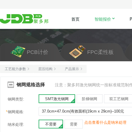
首页
智能报价
PCB计价
FPC柔性板
工艺能力参数
层压结构
产品展示
钢网规格选择
注意：聚多邦激光钢网统一按标准规范制
SMT激光钢网
阶梯钢网
双工艺钢网
钢网类型:
*
钢网规格:
点击查看什么是纳米处理
不需要
需要
纳米处理: