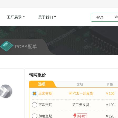
工厂展示
关于我们
登录
PCBA配单
钢网报价
选项
交期
价格
正常交期
和PCB一起发货
￥100
正常交期
第二天发货
￥100
加急交期
8小时
￥120