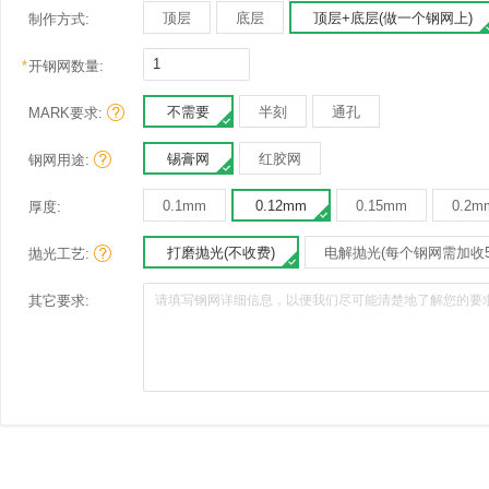
顶层
底层
顶层+底层(做一个钢网上)
制作方式:
*
开钢网数量:
不需要
半刻
通孔
MARK要求:
锡膏网
红胶网
钢网用途:
0.1mm
0.12mm
0.15mm
0.2m
厚度:
打磨抛光(不收费)
电解抛光(每个钢网需加收5
抛光工艺:
其它要求: