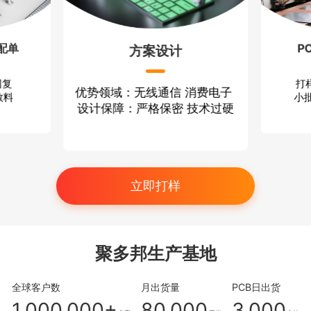
配单
P
方案设计
回复
打
优势领域：无线通信 消费电子
散料
小批
设计保障：严格保密 技术过硬
立即打样
聚多邦生产基地
全球客户数
月出货量
PCB日出货
1,000,000+
80,000
3,000