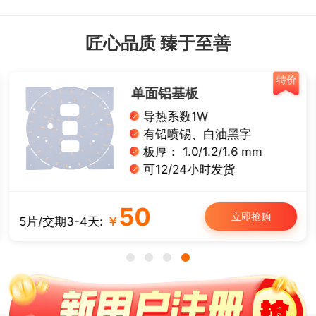
匠心品质 臻于至善
特价
单面铝基板
导热系数1W
有铅喷锡、白油黑字
板厚： 1.0/1.2/1.6 mm
可12/24小时发货
50
立即抢购
5片/交期3-4天:
￥