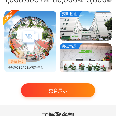
余家
平米
余款
深圳基地
办公场景
最新上线
全球PCB&PCBA智造平台
更多展示
了解聚多邦