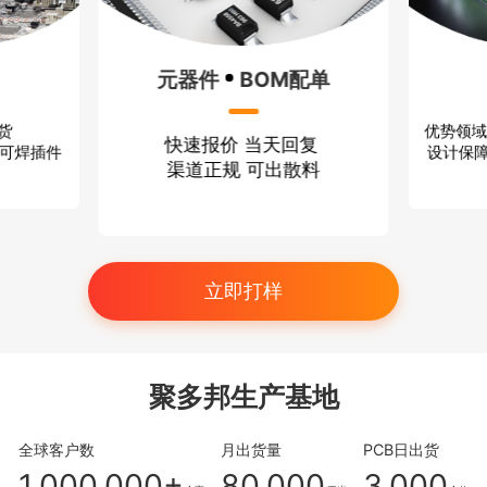
元器件
BOM配单
优势领域
出货
快速报价 当天回复
设计保障
、可焊插件
渠道正规 可出散料
立即打样
聚多邦生产基地
全球客户数
月出货量
PCB日出货
1,000,000+
80,000
3,000