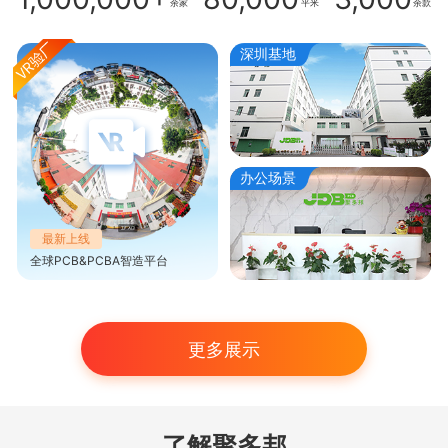
余家
平米
余款
深圳基地
办公场景
最新上线
全球PCB&PCBA智造平台
更多展示
了解聚多邦