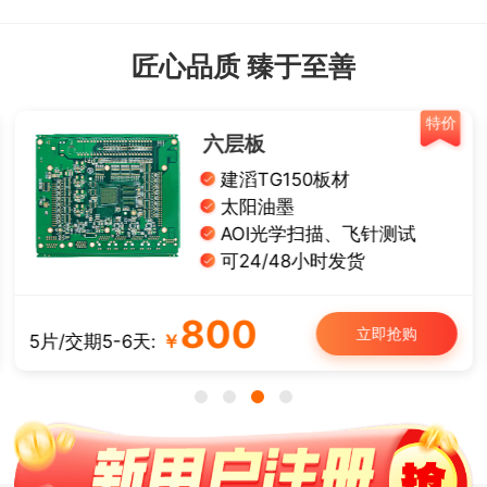
匠心品质 臻于至善
特价
六层板
建滔TG150板材
太阳油墨
AOI光学扫描、飞针测试
可24/48小时发货
800
立即抢购
5片/交期5-6天:
￥