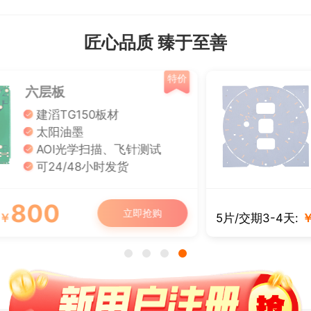
匠心品质 臻于至善
特价
单面铝基板
导热系数1W
有铅喷锡、白油黑字
板厚： 1.0/1.2/1.6 mm
可12/24小时发货
50
立即抢购
5片/交期3-4天:
￥