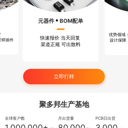
配单
P
方案设计
回复
打
优势领域：无线通信 消费电子
散料
小批
设计保障：严格保密 技术过硬
立即打样
聚多邦生产基地
全球客户数
月出货量
PCB日出货
1,000,000+
80,000
3,000