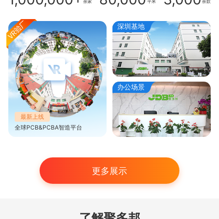
余家
平米
余款
深圳基地
办公场景
最新上线
全球PCB&PCBA智造平台
更多展示
了解聚多邦