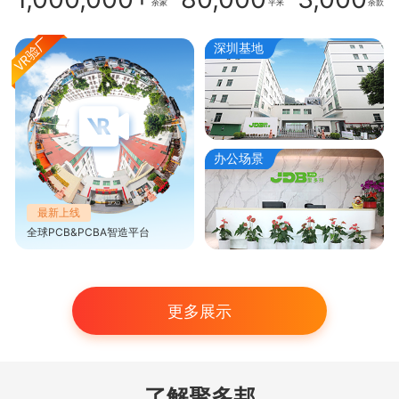
余家
平米
余款
深圳基地
办公场景
最新上线
全球PCB&PCBA智造平台
更多展示
了解聚多邦