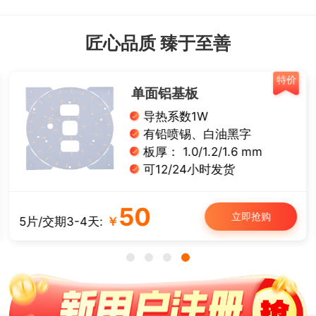
匠心品质 臻于至善
特价
单面铝基板
导热系数1W
有铅喷锡、白油黑字
板厚： 1.0/1.2/1.6 mm
可12/24小时发货
50
立即抢购
5片/交期3-4天:
￥