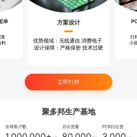
配单
P
方案设计
回复
打
优势领域：无线通信 消费电子
散料
小批
设计保障：严格保密 技术过硬
立即打样
聚多邦生产基地
全球客户数
月出货量
PCB日出货
1,000,000+
80,000
3,000