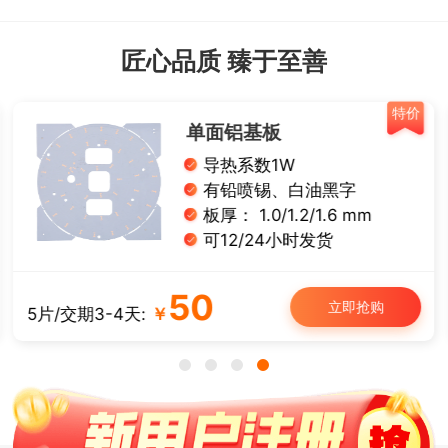
匠心品质 臻于至善
特价
单面铝基板
导热系数1W
有铅喷锡、白油黑字
板厚： 1.0/1.2/1.6 mm
可12/24小时发货
50
立即抢购
5片/交期3-4天:
￥