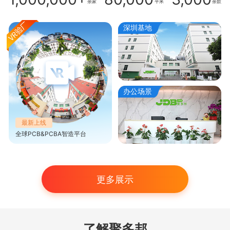
余家
平米
余款
深圳基地
办公场景
最新上线
全球PCB&PCBA智造平台
更多展示
了解聚多邦