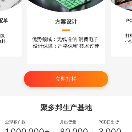
配单
P
方案设计
回复
打
优势领域：无线通信 消费电子
散料
小批
设计保障：严格保密 技术过硬
立即打样
聚多邦生产基地
全球客户数
月出货量
PCB日出货
1,000,000+
80,000
3,000