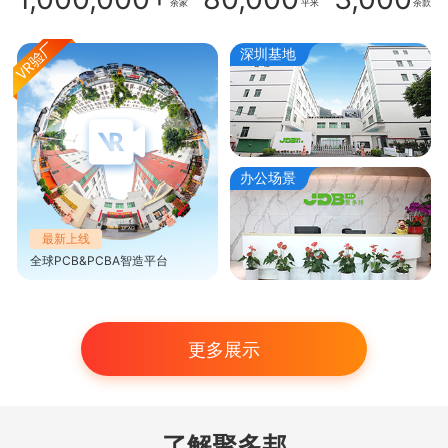
余家
平米
余款
深圳基地
办公场景
最新上线
全球PCB&PCBA智造平台
更多展示
了解聚多邦