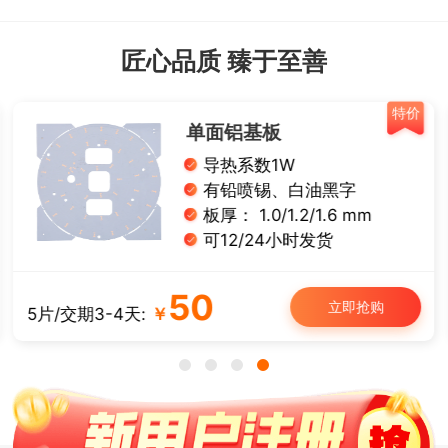
匠心品质 臻于至善
特价
单面铝基板
导热系数1W
有铅喷锡、白油黑字
板厚： 1.0/1.2/1.6 mm
可12/24小时发货
50
立即抢购
5片/交期3-4天:
￥