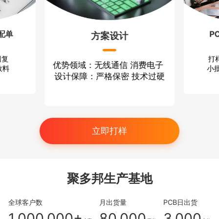
配单
P
方案设计
回复
打
优势领域：无线通信 消费电子
散料
小批
设计保障：严格保密 技术过硬
立即打样
聚多邦生产基地
全球客户数
月出货量
PCB日出货
1,000,000+
80,000
3,000