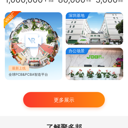
余家
平米
余款
深圳基地
办公场景
最新上线
全球PCB&PCBA智造平台
更多展示
了解聚多邦