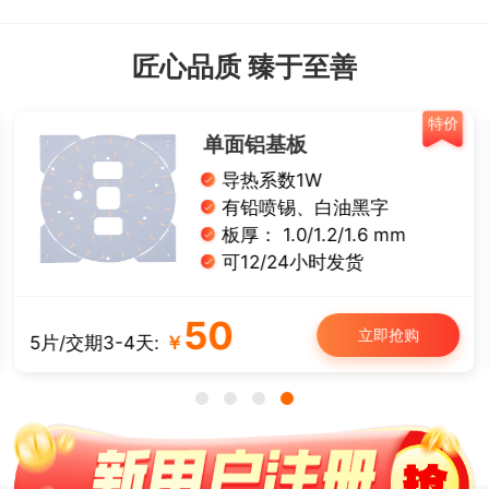
匠心品质 臻于至善
特价
单面铝基板
导热系数1W
有铅喷锡、白油黑字
板厚： 1.0/1.2/1.6 mm
可12/24小时发货
50
立即抢购
5片/交期3-4天:
￥