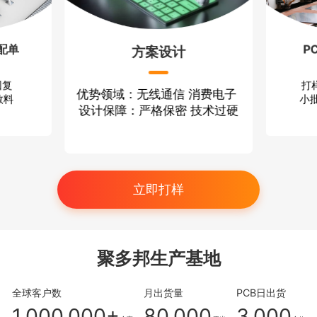
配单
P
方案设计
回复
打
优势领域：无线通信 消费电子
散料
小批
设计保障：严格保密 技术过硬
立即打样
聚多邦生产基地
全球客户数
月出货量
PCB日出货
1,000,000+
80,000
3,000