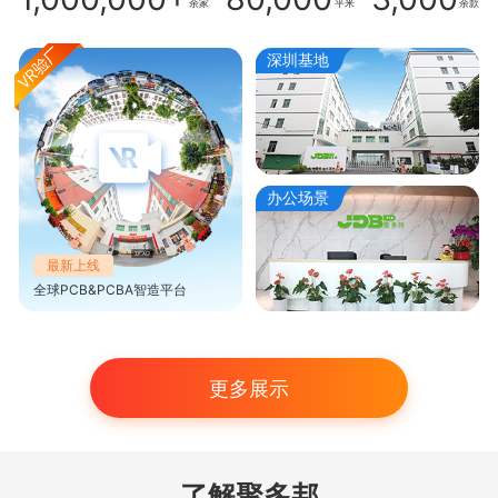
余家
平米
余款
深圳基地
办公场景
最新上线
全球PCB&PCBA智造平台
更多展示
了解聚多邦