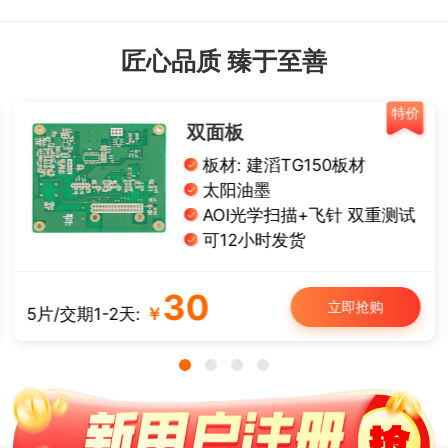
匠心品质 臻于至善
特价
双面板
板材: 建滔TG150板材
太阳油墨
AOI光学扫描+飞针 双重测试
可12小时发货
30
立即抢购
5片/交期1-2天:
￥