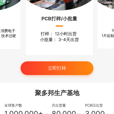
PCB打样/小批量
可
 消费电子
打样： 12小时出货
1片起贴
 技术过硬
小批量： 3-4天出货
立即打样
聚多邦生产基地
全球客户数
月出货量
PCB日出货
1,000,000+
80,000
3,000