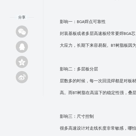
分享
影响一：
焊点可靠性
BGA
封装基板或者多层高速板经常要焊
芯
BGA
大应力，长期下来容易裂。
树脂板因
BT
影响二：多层板分层
层数多的时候，每一次回流焊都是对板
高。而
树脂在高温下的稳定性强，叠
BT
影响三：尺寸控制
很多高速设计对走线长度非常敏感，哪