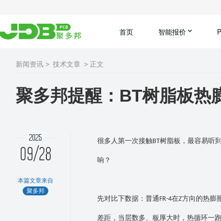
首页
智能报价
新闻资讯 >
技术文章
> 正文
聚多邦提醒：BT树脂板热
2025
很多人第一次接触
树脂板，最容易听
BT
09/28
响？
本篇文章来自
聚多邦
先对比下数据：普通
在
方向的热膨
FR-4
Z
差距，当层数多、板厚大时，热循环一