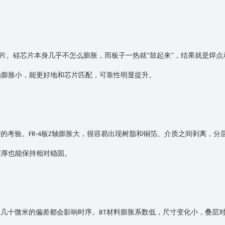
片。硅芯片本身几乎不怎么膨胀，而板子一热就“鼓起来”，结果就是焊点
为膨胀小，能更好地和芯片匹配，可靠性明显提升。
材的考验。
板
轴膨胀大，很容易出现树脂和铜箔、介质之间剥离，分
FR-4
Z
层厚也能保持相对稳固。
怕几十微米的偏差都会影响时序。
材料膨胀系数低，尺寸变化小，叠层
BT