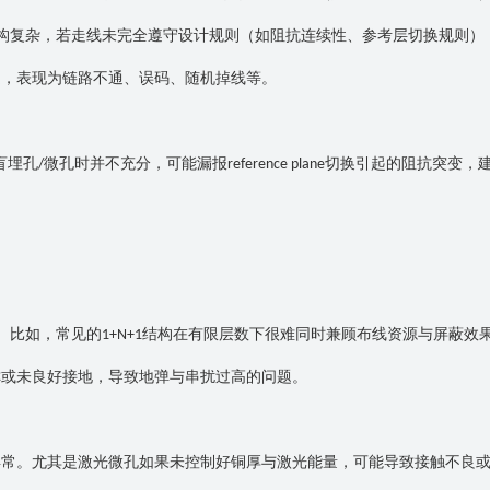
构复杂，若走线未完全遵守设计规则（如阻抗连续性、参考层切换规则）
题，表现为链路不通、误码、随机掉线等。
盲埋孔
微孔时并不充分，可能漏报
切换引起的阻抗突变，
/
reference plane
。比如，常见的
结构在有限层数下很难同时兼顾布线资源与屏蔽效
1+N+1
称或未良好接地，导致地弹与串扰过高的问题。
异常。尤其是激光微孔如果未控制好铜厚与激光能量，可能导致接触不良