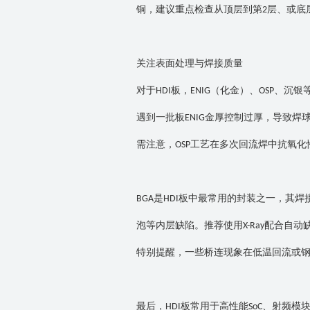
铜，建议重点检查从顶层到第
层、或底
2
关注表面处理与焊接质量
对于
板，
（化金）、
、沉银
HDI
ENIG
OSP
遇到一批板
金厚控制过厚，导致焊球
ENIG
需注意，
工艺在多次回流焊中抗氧化
OSP
是
板中最常用的封装之一，其焊
BGA
HDI
泡等内层缺陷。推荐使用
配合自动
X-Ray
特别提醒，一些桥连现象在低温回流或
最后，
板常用于高性能
、射频模
HDI
SoC