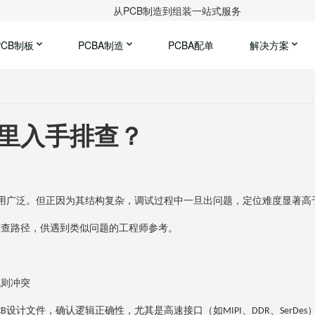
从PCB制造到组装一站式服务
PCB制板
PCBA制造
PCBA配单
解决方案
哪里入手排查？
用广泛。但正因为其结构复杂，调试过程中一旦出问题，定位难度显著高
排查路径，供遇到类似问题的工程师参考。
规则冲突
设计文件，确认逻辑正确性，尤其是高速接口（如
、
、
CB
MIPI
DDR
SerDes