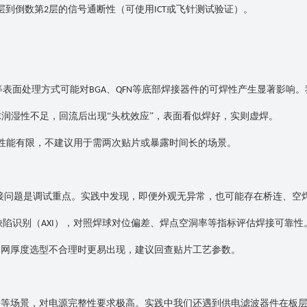
层到倒数第
层的信号通断性（可使用
或飞针测试验证）。
2
ICT
等表面处理方式可能对
、
等底部焊接器件的可焊性产生显著影响。
BGA
QFN
润湿性不足，回流后出现“头枕效应”，表面看似焊好，实则虚焊。
性能有限，不建议用于需两次贴片或暴露时间长的场景。
接问题是调试重点。实践中发现，即便外观无异常，也可能存在桥连、空
缺陷识别（
），对照焊球对位偏差、焊点空洞率等指标评估焊接可靠性
AXI
钢网厚度选型不合理时更易出现，建议回查贴片工艺参数。
块等场景，对电源完整性要求极高。实践中我们还遇到供电滤波器件在板