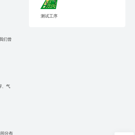
测试工序
我们曾
焊、气
。
层间分布