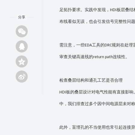
足拓扑要求。实践中发现，
板层叠结
HDI
分享
布线看似无误，也会引发信号完整性问
需注意，一些
工具的
规则在处理
EDA
DRC
审查关键高速线的
连续性。
return path
检查叠层结构和通孔工艺是否合理
板的叠层设计对电气性能有直接影响
HDI
中，我们排查过多个因中间电源层未对
此外，盲埋孔的不当使用也常引起连接