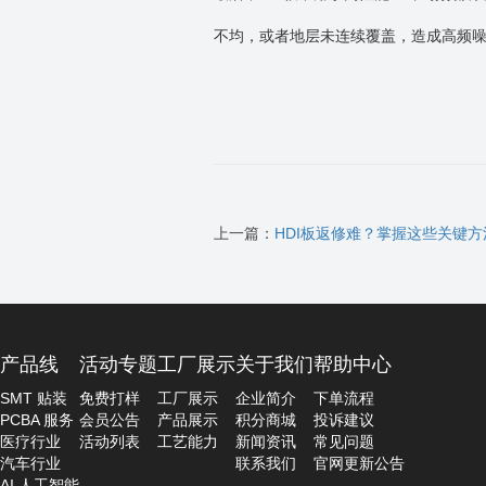
不均，或者地层未连续覆盖，造成高频
上一篇：
HDI板返修难？掌握这些关键
产品线
活动专题
工厂展示
关于我们
帮助中心
SMT 贴装
免费打样
工厂展示
企业简介
下单流程
PCBA 服务
会员公告
产品展示
积分商城
投诉建议
医疗行业
活动列表
工艺能力
新闻资讯
常见问题
汽车行业
联系我们
官网更新公告
AI 人工智能