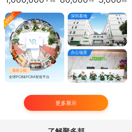
余家
平米
余款
深圳基地
办公场景
最新上线
全球PCB&PCBA智造平台
更多展示
了解聚多邦