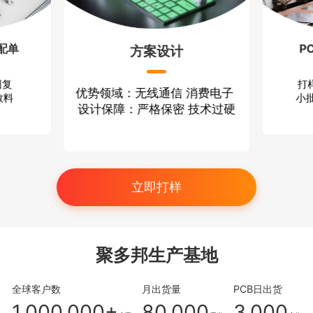
配单
P
方案设计
回复
打
优势领域：无线通信 消费电子
散料
小批
设计保障：严格保密 技术过硬
立即打样
聚多邦生产基地
全球客户数
月出货量
PCB日出货
1,000,000+
80,000
3,000