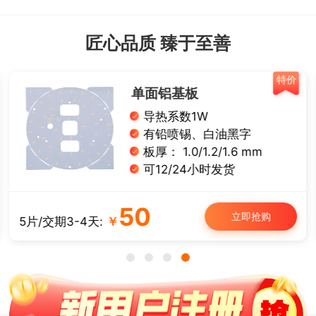
匠心品质 臻于至善
特价
单面铝基板
导热系数1W
有铅喷锡、白油黑字
板厚： 1.0/1.2/1.6 mm
可12/24小时发货
50
立即抢购
5片/交期3-4天:
￥