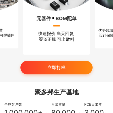
元器件
BOM配单
优势领域
出货
快速报价 当天回复
设计保障
、可焊插件
渠道正规 可出散料
立即打样
聚多邦生产基地
全球客户数
月出货量
PCB日出货
1,000,000+
80,000
3,000