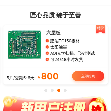
匠心品质 臻于至善
特价
六层板
建滔TG150板材
太阳油墨
AOI光学扫描、飞针测试
可24/48小时发货
800
立即抢购
5片/交期5-6天:
￥