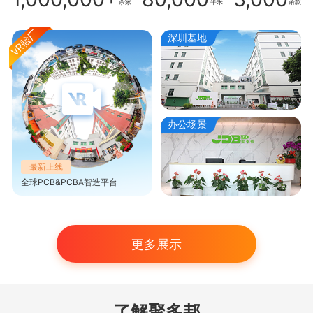
余家
平米
余款
深圳基地
办公场景
最新上线
全球PCB&PCBA智造平台
更多展示
了解聚多邦