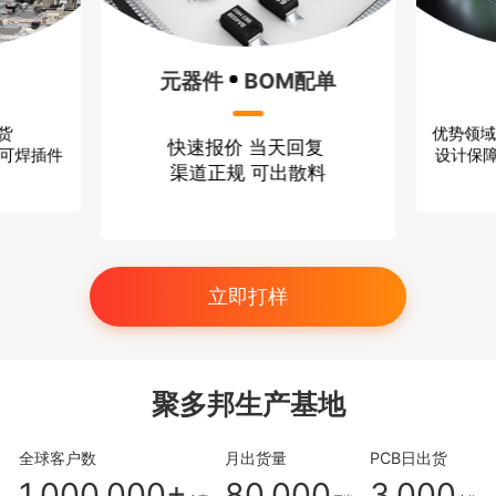
元器件
BOM配单
优势领域
出货
快速报价 当天回复
设计保障
、可焊插件
渠道正规 可出散料
立即打样
聚多邦生产基地
全球客户数
月出货量
PCB日出货
1,000,000+
80,000
3,000