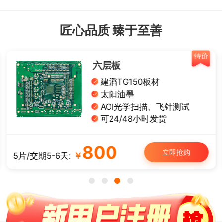
匠心品质 臻于至善
特价
六层板
建滔TG150板材
太阳油墨
AOI光学扫描、飞针测试
可24/48小时发货
800
立即抢购
5片/交期5-6天:
￥