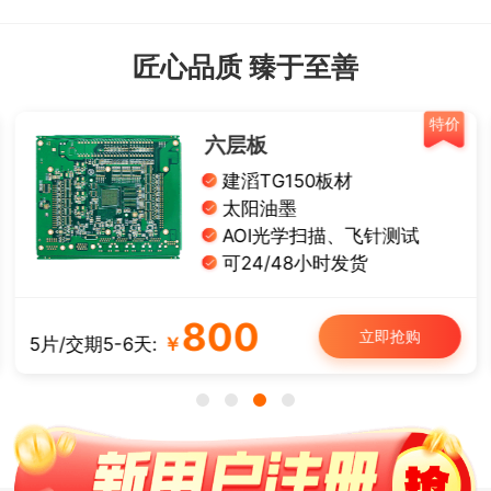
匠心品质 臻于至善
特价
单面铝基板
导热系数1W
有铅喷锡、白油黑字
板厚： 1.0/1.2/1.6 mm
可12/24小时发货
50
立即抢购
5片/交期3-4天:
￥