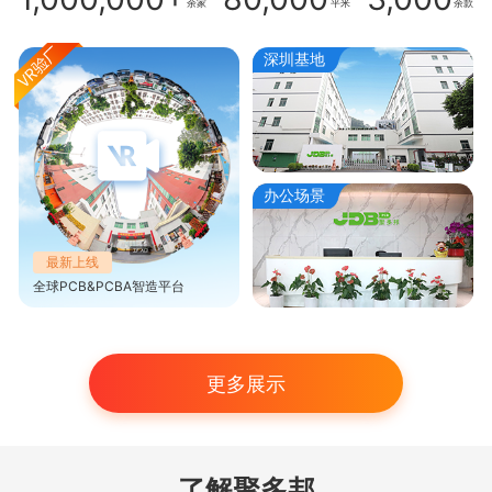
余家
平米
余款
深圳基地
办公场景
最新上线
全球PCB&PCBA智造平台
更多展示
了解聚多邦