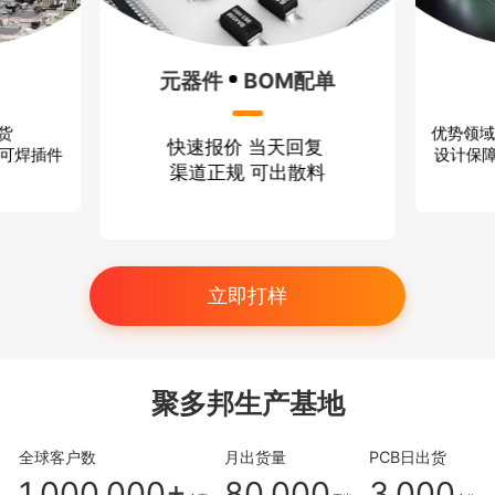
BOM配单
方案设计
价 当天回复
优势领域：无线通信 消费电子
规 可出散料
设计保障：严格保密 技术过硬
立即打样
聚多邦生产基地
全球客户数
月出货量
PCB日出货
1,000,000+
80,000
3,000