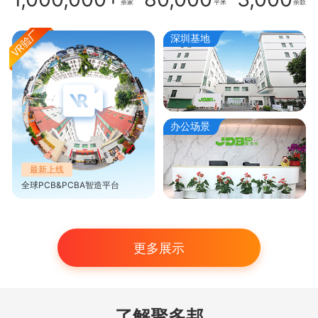
余家
平米
余款
深圳基地
办公场景
最新上线
全球PCB&PCBA智造平台
更多展示
了解聚多邦