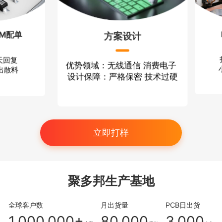
配单
P
方案设计
回复
打
优势领域：无线通信 消费电子
散料
小批
设计保障：严格保密 技术过硬
立即打样
聚多邦生产基地
全球客户数
月出货量
PCB日出货
1,000,000+
80,000
3,000