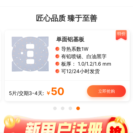
匠心品质 臻于至善
特价
单面铝基板
导热系数1W
有铅喷锡、白油黑字
板厚： 1.0/1.2/1.6 mm
可12/24小时发货
50
立即抢购
5片/交期3-4天:
￥