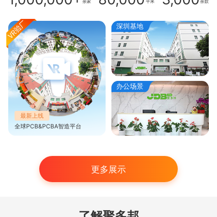
余家
平米
余款
深圳基地
办公场景
最新上线
全球PCB&PCBA智造平台
更多展示
了解聚多邦