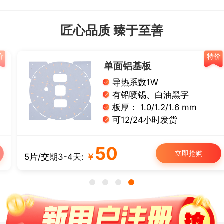
匠心品质 臻于至善
特价
单面铝基板
导热系数1W
有铅喷锡、白油黑字
板厚： 1.0/1.2/1.6 mm
可12/24小时发货
50
立即抢购
5片/交期3-4天:
￥