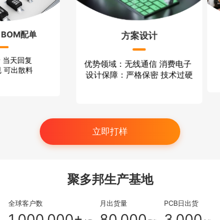
配单
P
方案设计
回复
打
优势领域：无线通信 消费电子
散料
小批
设计保障：严格保密 技术过硬
立即打样
聚多邦生产基地
全球客户数
月出货量
PCB日出货
1,000,000+
80,000
3,000