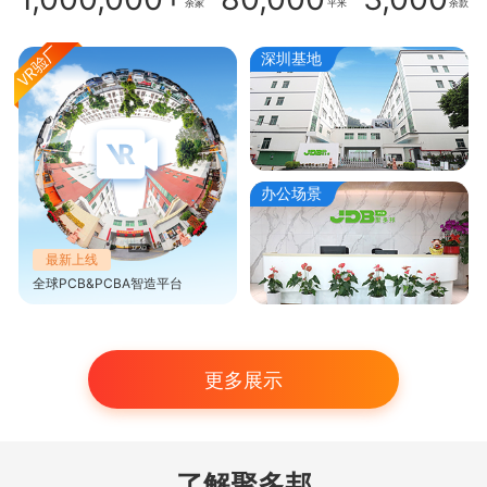
余家
平米
余款
深圳基地
办公场景
最新上线
全球PCB&PCBA智造平台
更多展示
了解聚多邦