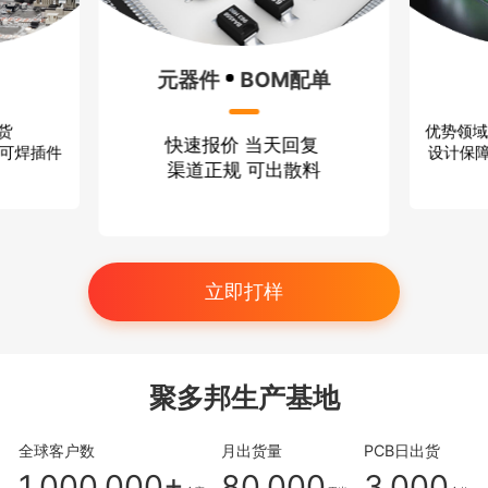
元器件
BOM配单
优势领域
出货
快速报价 当天回复
设计保障
、可焊插件
渠道正规 可出散料
立即打样
聚多邦生产基地
全球客户数
月出货量
PCB日出货
1,000,000+
80,000
3,000