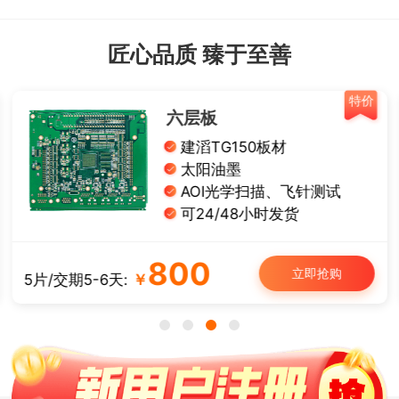
匠心品质 臻于至善
特价
六层板
建滔TG150板材
太阳油墨
AOI光学扫描、飞针测试
可24/48小时发货
800
立即抢购
5片/交期5-6天:
￥