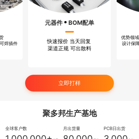
P
M配单
方案设计
打
回复
优势领域：无线通信 消费电子
小
散料
设计保障：严格保密 技术过硬
立即打样
聚多邦生产基地
全球客户数
月出货量
PCB日出货
1,000,000+
80,000
3,000