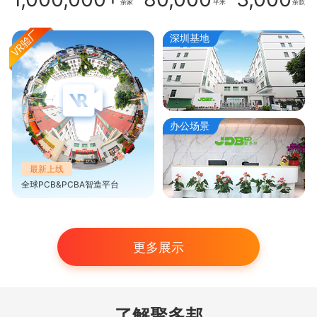
余家
平米
余款
深圳基地
办公场景
最新上线
全球PCB&PCBA智造平台
更多展示
了解聚多邦