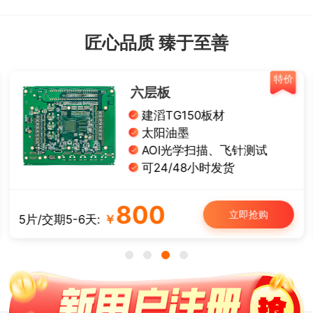
匠心品质 臻于至善
特价
单面铝基板
导热系数1W
有铅喷锡、白油黑字
板厚： 1.0/1.2/1.6 mm
可12/24小时发货
50
立即抢购
5片/交期3-4天:
￥