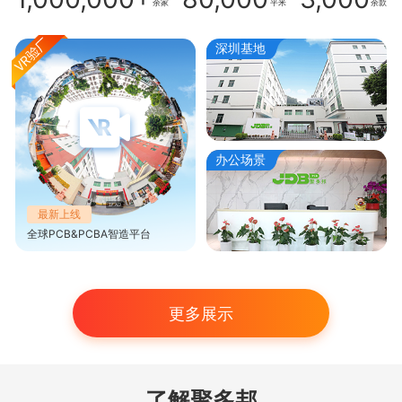
余家
平米
余款
深圳基地
办公场景
最新上线
全球PCB&PCBA智造平台
更多展示
了解聚多邦