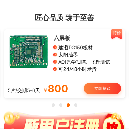
匠心品质 臻于至善
特价
六层板
建滔TG150板材
太阳油墨
AOI光学扫描、飞针测试
可24/48小时发货
800
立即抢购
5片/交期5-6天:
￥