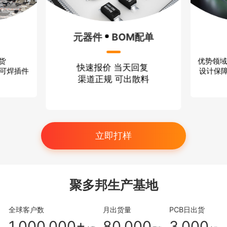
元器件
BOM配单
优势领域
出货
快速报价 当天回复
设计保障
、可焊插件
渠道正规 可出散料
立即打样
聚多邦生产基地
全球客户数
月出货量
PCB日出货
1,000,000+
80,000
3,000