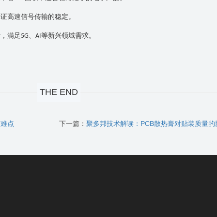
保证高速信号传输的稳定。
计，满足
、
等新兴领域需求。
5G
AI
THE END
与难点
下一篇：
聚多邦技术解读：PCB散热膏对贴装质量的影响