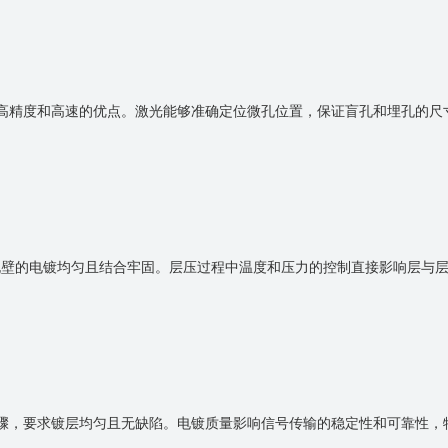
高精度和高速的优点。激光能够准确定位微孔位置，保证盲孔和埋孔的尺
孔壁的电镀均匀且结合牢固。层压过程中温度和压力的控制直接影响层与
骤，要求镀层均匀且无缺陷。电镀质量影响信号传输的稳定性和可靠性，