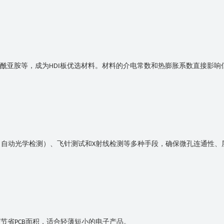
酰亚胺等，成为
板优选材料。材料的介电常数和热膨胀系数直接影响
HDI
（自动光学检测）、飞针测试和
射线检测等多种手段，确保微孔连通性、
X
度节省
面积，适合轻薄短小的电子产品。
PCB