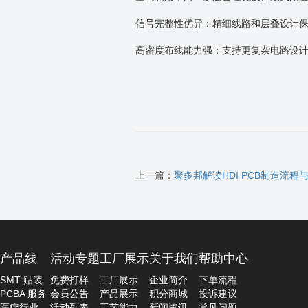
信号完整性优异：精细线路和层叠设计
高密度布线能力强：支持更复杂电路设
上一篇：
聚多邦解读HDI PCB制造流程
产品线
活动专题
工厂展示
关于我们
帮助中心
SMT 贴装
免费打样
工厂展示
企业简介
下单流程
PCBA 服务
会员公告
产品展示
积分商城
投诉建议
医疗行业
活动列表
工艺能力
新闻资讯
常见问题