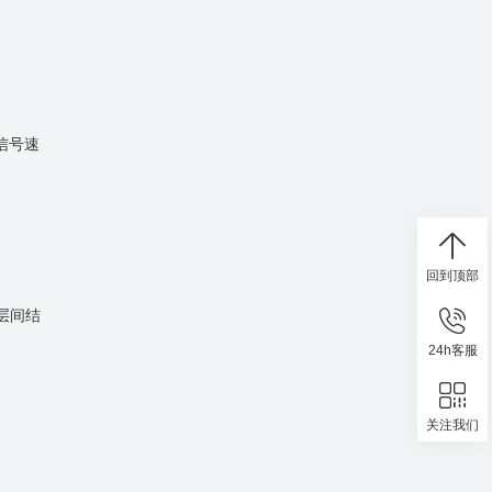
信号速
回到顶部
层间结
24h客服
关注我们