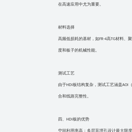
在高速应用中尤为重要。
材料选择
高频低损耗的基材，如
高
材料、聚
FR-4
TG
度和板子的机械性能。
测试工艺
由于
板结构复杂，测试工艺涵盖
HDI
AOI
合和线路完整性。
四、
板的优势
HDI
空间利用率高：多层盲埋孔设计最大限