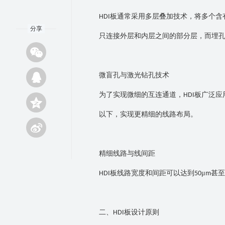
板通常采用多层叠加技术，将多个含
HDI
分享
只连接外层和内层之间的部分层，而埋
微盲孔与激光钻孔技术
为了实现微细的互连通道，
板广泛应
HDI
以下，实现更精细的线路布局。
精细线路与线间距
板线路宽度和间距可以达到
μ
甚至
HDI
50
m
二、
板设计原则
HDI