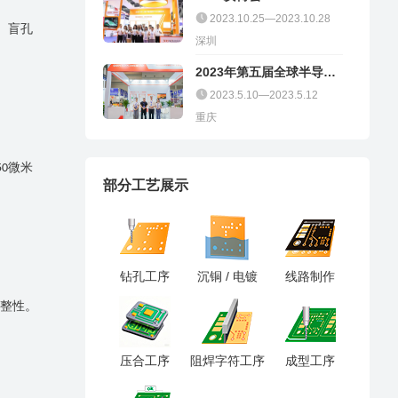
2023.10.25—2023.10.28
。盲孔
深圳
2023年第五届全球半导体
产业（重庆）博览会
2023.5.10—2023.5.12
重庆
微米
50
部分工艺展示
钻孔工序
沉铜 / 电镀
线路制作
整性。
压合工序
阻焊字符工序
成型工序