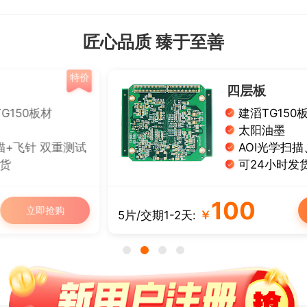
匠心品质 臻于至善
特价
四层板
建滔TG150板材
太阳油墨
AOI光学扫描、飞针测试
可24小时发货
100
立即抢购
5片/交期1-2天:
￥