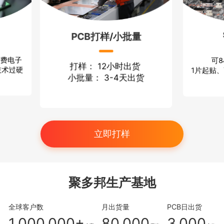
批量
元
SMT贴装
出货
快
可8小时立等出货
天出货
渠
1片起贴、可贴散料、可焊插件
立即打样
聚多邦生产基地
全球客户数
月出货量
PCB日出货
1,000,000+
80,000
3,000