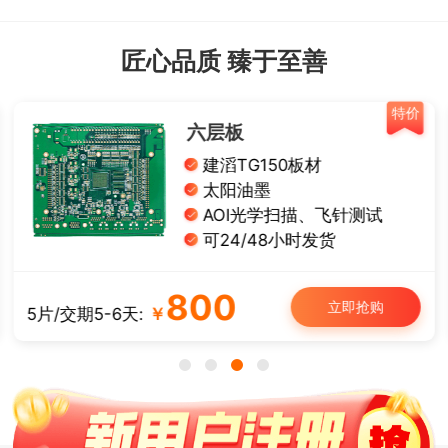
匠心品质 臻于至善
特价
六层板
建滔TG150板材
太阳油墨
AOI光学扫描、飞针测试
可24/48小时发货
800
立即抢购
5片/交期5-6天:
￥