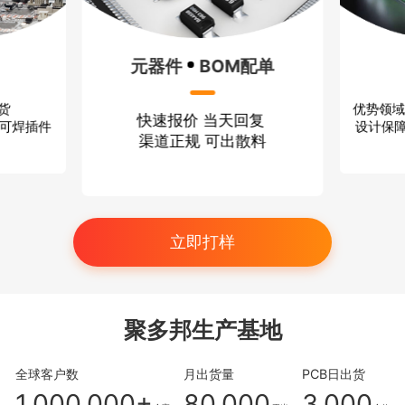
元器件
BOM配单
优势领域
出货
快速报价 当天回复
设计保障
、可焊插件
渠道正规 可出散料
立即打样
聚多邦生产基地
全球客户数
月出货量
PCB日出货
1,000,000+
80,000
3,000