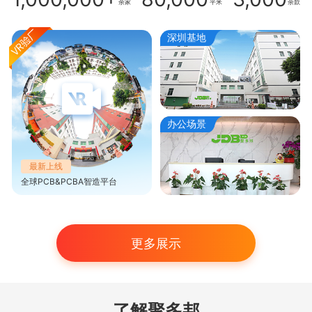
余家
平米
余款
深圳基地
办公场景
最新上线
全球PCB&PCBA智造平台
更多展示
了解聚多邦