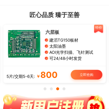
匠心品质 臻于至善
特价
六层板
建滔TG150板材
太阳油墨
AOI光学扫描、飞针测试
可24/48小时发货
800
立即抢购
5片/交期5-6天:
￥