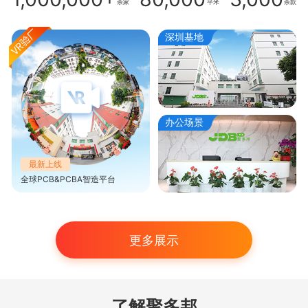
余家
平米
余款
深圳基地
办公场景
最新上线
全球PCB&PCBA智造平台
更多展示
了解聚多邦