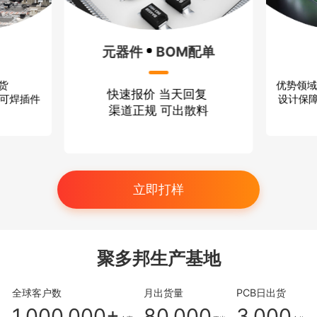
元器件
BOM配单
优势领域
出货
快速报价 当天回复
设计保障
、可焊插件
渠道正规 可出散料
立即打样
聚多邦生产基地
全球客户数
月出货量
PCB日出货
1,000,000+
80,000
3,000