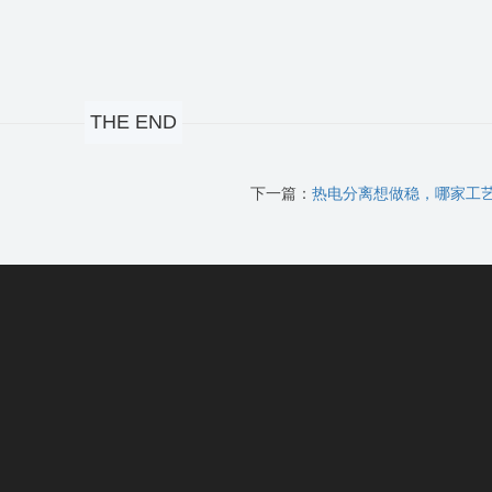
THE END
？
下一篇：
热电分离想做稳，哪家工