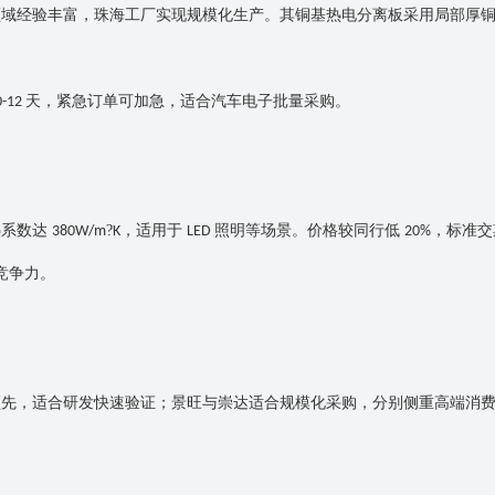
领域经验丰富，珠海工厂实现规模化生产。其铜基热电分离板采用局部厚
天，紧急订单可加急，适合汽车电子批量采购。
0-12
热系数达
?
，适用于
照明等场景。价格较同行低
，标准
380W/m
K
LED
20%
竞争力。
领先，适合研发快速验证；景旺与崇达适合规模化采购，分别侧重高端消