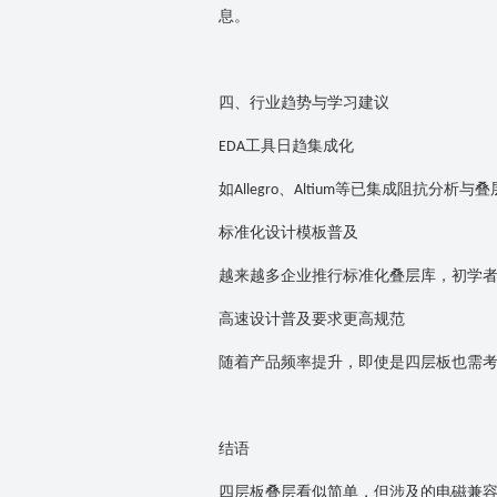
息。
四、行业趋势与学习建议
工具日趋集成化
EDA
如
、
等已集成阻抗分析与叠
Allegro
Altium
标准化设计模板普及
越来越多企业推行标准化叠层库，初学
高速设计普及要求更高规范
随着产品频率提升，即使是四层板也需
结语
四层板叠层看似简单，但涉及的电磁兼