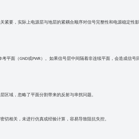
无关紧要，实际上电源层与地层的紧耦合顺序对信号完整性和电源稳定性
参考平面（
或
）。如果信号层中间隔着非连续平面，会造成信号
GND
PWR
一层区域，忽略了平面分割带来的反射与串扰问题。
度密切相关，未进行仿真或经验计算，容易导致阻抗失控。