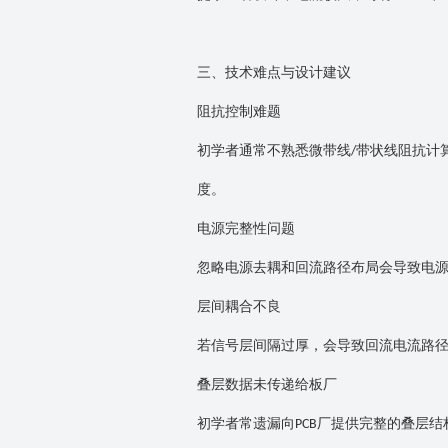
三、技术难点与设计建议
阻抗控制难题
初学者通常不熟悉微带线
带状线阻抗计
/
度。
电源完整性问题
忽略电源去耦和回流路径布局会导致电
层间耦合不良
若信号层间隔过厚，会导致回流电流路
叠层数据未传递给板厂
初学者常遗漏向
厂提供完整的叠层结
PCB