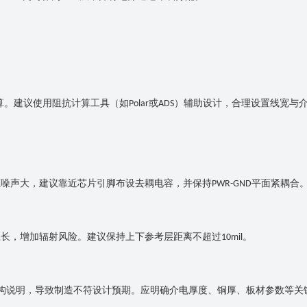
算。建议使用阻抗计算工具（如
或
）辅助设计，合理设置线宽与
Polar
ADS
源噪声大，建议靠近芯片引脚布设去耦电容，并保持
平面紧耦合
PWR-GND
径长，增加辐射风险。建议保持上下参考层距离不超过
。
10mil
构说明，导致制造不符设计预期。应明确介电厚度、铜厚、板材参数等关