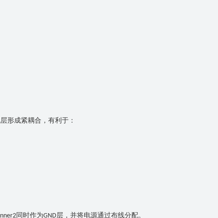
地层形成紧耦合，有利于：
同时作为
层，并将电源通过布线分配。
Inner2
GND