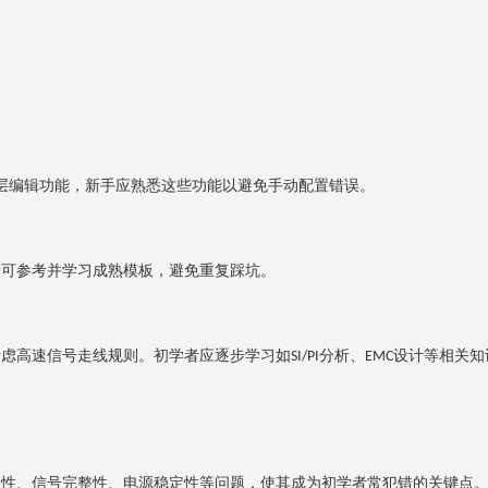
层编辑功能，新手应熟悉这些功能以避免手动配置错误。
者可参考并学习成熟模板，避免重复踩坑。
考虑高速信号走线规则。初学者应逐步学习如
分析、
设计等相关知
SI/PI
EMC
容性、信号完整性、电源稳定性等问题，使其成为初学者常犯错的关键点