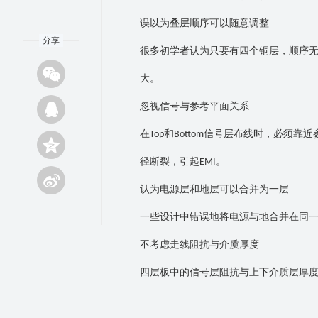
误以为叠层顺序可以随意调整
分享
很多初学者认为只要有四个铜层，顺序
大。
忽视信号与参考平面关系
在
和
信号层布线时，必须靠近
Top
Bottom
径断裂，引起
。
EMI
认为电源层和地层可以合并为一层
一些设计中错误地将电源与地合并在同
不考虑走线阻抗与介质厚度
四层板中的信号层阻抗与上下介质层厚