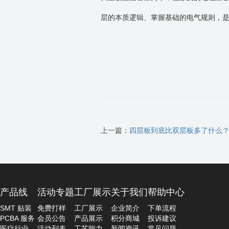
层的本质逻辑、掌握基础的电气规则，
上一篇：
四层板到底比双层板多了什么
产品线
活动专题
工厂展示
关于我们
帮助中心
SMT 贴装
免费打样
工厂展示
企业简介
下单流程
PCBA 服务
会员公告
产品展示
积分商城
投诉建议
医疗行业
活动列表
工艺能力
新闻资讯
常见问题