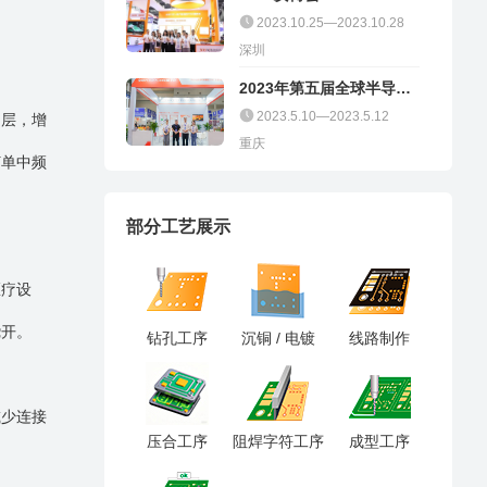
2023.10.25—2023.10.28
深圳
2023年第五届全球半导体
产业（重庆）博览会
2023.5.10—2023.5.12
铜层，增
重庆
订单中频
部分工艺展示
医疗设
绕开。
钻孔工序
沉铜 / 电镀
线路制作
减少连接
压合工序
阻焊字符工序
成型工序