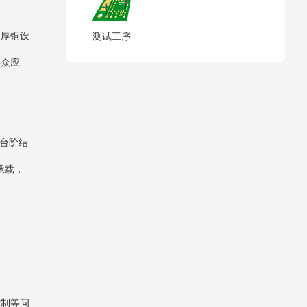
了厚铜设
测试工序
小众应
。台阶结
承载，
控制等问