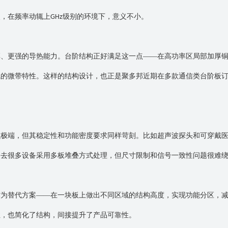
点，在频率动辄上
级别的环境下，意义不小。
GHz
厚、更强的导热能力。台阶结构正好满足这一点
——在高功率区局部加厚
线的微带特性。这样的结构设计，也正是聚多邦近期在多款通信类台阶板
么极端，但其稳定性和功能密度要求同样苛刻。比如超声波探头和可穿戴
过去很多设备采用多板堆叠方式处理，但尺寸限制和信号一致性问题很难
作为替代方案
——在一块板上做出不同区域的结构高度，实现功能分区，
性，也简化了结构，间接提升了产品可靠性。