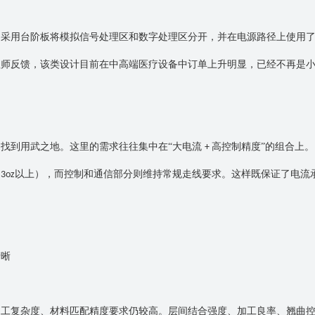
，采用台阶板将模拟信号处理区和数字处理区分开，并在电源路径上使用
程师反馈，该类设计目前在中高端医疗设备中订单上升明显，已经不再是
中找到用武之地。这里的需求往往集中在
“大电流
高控制精度”的组合上
+
如
以上），而控制和通信部分则维持常规走线要求。这样既保证了电流
3oz
清晰
加工复杂度、材料匹配精度要求仍较高。层间结合强度、加工良率、翘曲