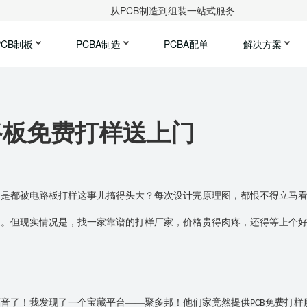
从PCB制造到组装一站式服务
PCB制板
PCBA制造
PCBA配单
解决方案
路板免费打样送上门
不是都被电路板打样这事儿搞得头大？每次设计完原理图，都恨不得立马
了。但现实情况是，找一家靠谱的打样厂家，价格贵得肉疼，还得等上个
福音了！我发现了一个宝藏平台
——聚多邦！他们家竟然提供
免费打样
PCB