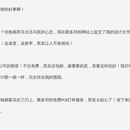
馅饼的好事啊！
餐？但抱着死马当活马医的心态，我在聚多邦的网站上提交了我的设计文
板！这速度，这效率，简直让人不敢相信！
公司的救星！不仅免费，而且还包邮，最重要的是，质量还特别好！我仔
设计图一模一样，完全符合我的预期。
分钱都要花在刀刃上。聚多邦的免费
打样服务，简直太贴心了！省下来
PCB
了。