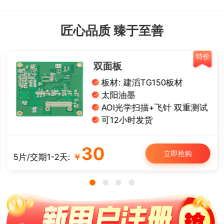
匠心品质 臻于至善
特价
双面板
板材: 建滔TG150板材
太阳油墨
AOI光学扫描+飞针 双重测试
可12小时发货
30
立即抢购
5片/交期1-2天:
￥