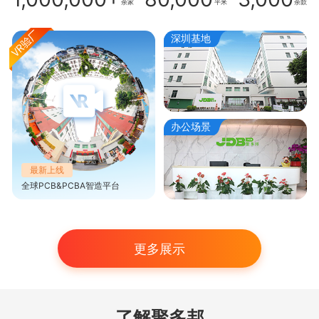
余家
平米
余款
深圳基地
办公场景
最新上线
全球PCB&PCBA智造平台
更多展示
了解聚多邦