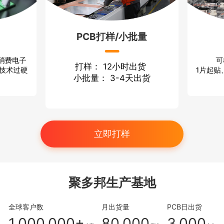
PCB打样/小批量
可
 消费电子
打样： 12小时出货
1片起贴
 技术过硬
小批量： 3-4天出货
立即打样
聚多邦生产基地
全球客户数
月出货量
PCB日出货
1,000,000+
80,000
3,000