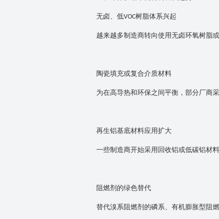
无卤、低
树脂体系兴起
VOC
越来越多制造商转向使用无卤环氧树脂
陶瓷填充或复合介质材料
为在高导热和环保之间平衡，部分厂商
再生铝基底材料应用扩大
一些制造商开始采用回收铝或低碳铝材
阻燃剂的绿色替代
替代溴系阻燃剂的磷系、有机膨胀型阻