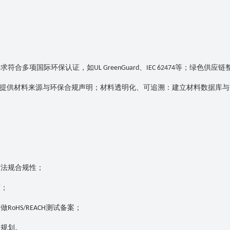
要求符合多项国际环保认证，如
、
等；绿色供应链
UL GreenGuard
IEC 62474
提供材料来源与环保合规声明；材料透明化、可追溯：建立材料数据库与
估法规合规性；
商；
前做
测试备案；
RoHS/REACH
径规划。