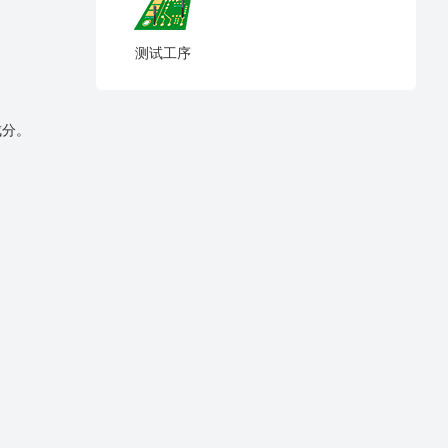
测试工序
成分。
。