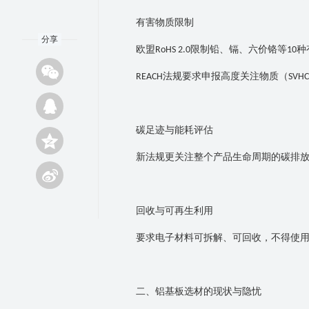
有害物质限制
分享
欧盟
限制铅、镉、六价铬等
种
RoHS 2.0
10
法规要求申报高度关注物质（
REACH
SVHC
碳足迹与能耗评估
新法规更关注整个产品生命周期的碳排
回收与可再生利用
要求电子材料可拆解、可回收，不得使
二、铝基板选材的现状与隐忧