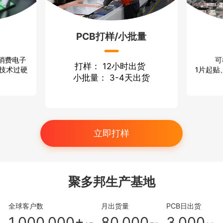
PCB打样/小批量
可
 消费电子
打样： 12小时出货
1片起贴
 技术过硬
小批量： 3-4天出货
立即打样
聚多邦生产基地
全球客户数
月出货量
PCB日出货
1,000,000+
80,000
3,000