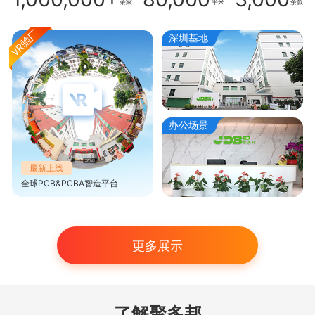
余家
平米
余款
深圳基地
办公场景
最新上线
全球PCB&PCBA智造平台
更多展示
了解聚多邦