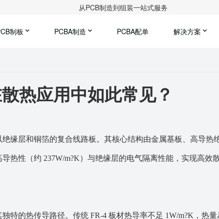
从PCB制造到组装一站式服务
PCB制板
PCBA制造
PCBA配单
解决方案
在散热应用中如此常见？
以绝缘层和铜箔的复合线路板。其核心结构由金属基板、高导热
高导热性（约
237W/m?K）与绝缘层的电气隔离性能，实现高效
其独特的热传导路径。传统
FR-4 板材热导率不足 1W/m?K，热