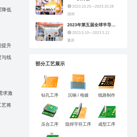
2023.10.25—2023.10.28
可降低
深圳
2023年第五届全球半导体
产业（重庆）博览会
2023.5.10—2023.5.12
重庆
能提升
度与线
部分工艺展示
板需求激
钻孔工序
沉铜 / 电镀
线路制作
工艺将
压合工序
阻焊字符工序
成型工序