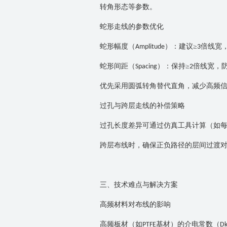
转角形态等参数。
蛇形走线的参数优化
蛇形幅度（
）：建议≥
倍线宽
Amplitude
3
蛇形间距（
）：保持≥
倍线宽，
Spacing
2
优先采用圆弧转角替代直角，减少高频
过孔与跨层走线的补偿策略
过孔长度差异可通过仿真工具计算（如
跨层布线时，确保正负路径的层间过渡
三、技术难点与解决方案
高频材料对布线的影响
高频板材（如
基材）的介电常数（
PTFE
D