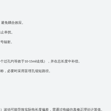
，避免耦合效应。
防止串扰。
信号辐射。
每个过孔约等效于
走线），并在总长度中补偿。
10-15mil
对称，必要时采用盲埋孔缩短路径。
）波动可能导致实际电长度偏差，需通过电磁仿真修正理论计算值。
k