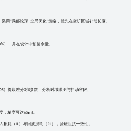
，采用“局部蛇形
全局优化”策略，优先在空旷区域补偿长度。
+
），并在设计中预留余量。
0%
）提取差分对
参数，分析时域眼图与抖动容限。
DS
S
度，精度可达±
。
5mil
入损耗（
）与回波损耗（
），验证阻抗一致性。
IL
RL