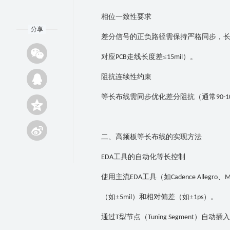
相位一致性要求
分享
差分信号的正负路径需保持严格同步，
对应
走线长度差≤
）。
PCB
15mil
阻抗连续性约束
等长布线需同步优化差分阻抗（通常
90-1
二、高频板等长布线的实现方法
工具的自动化等长控制
EDA
使用主流
工具（如
、
EDA
Cadence Allegro
M
（如±
）和相对偏差（如±
）。
5mil
1ps
通过
型节点（
）自动插入
T
Tuning Segment