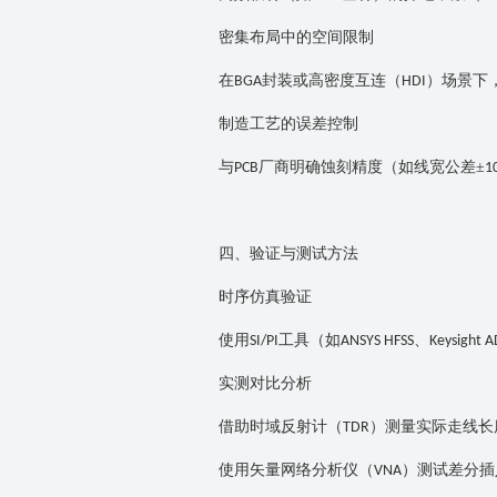
密集布局中的空间限制
在
封装或高密度互连（
）场景下
BGA
HDI
制造工艺的误差控制
与
厂商明确蚀刻精度（如线宽公差±
PCB
1
四、验证与测试方法
时序仿真验证
使用
工具（如
、
SI/PI
ANSYS HFSS
Keysight A
实测对比分析
借助时域反射计（
）测量实际走线长
TDR
使用矢量网络分析仪（
）测试差分插
VNA