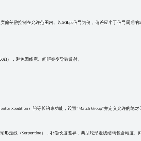
长度偏差需控制在允许范围内。以
信号为例，偏差应小于信号周期的
5Gbps
Ω），避免因线宽、间距突变导致反射。
00
）的等长约束功能，设置“
”并定义允许的绝对
entor Xpedition
Match Group
蛇形走线（
），补偿长度差异，典型蛇形走线结构包含幅度、
Serpentine