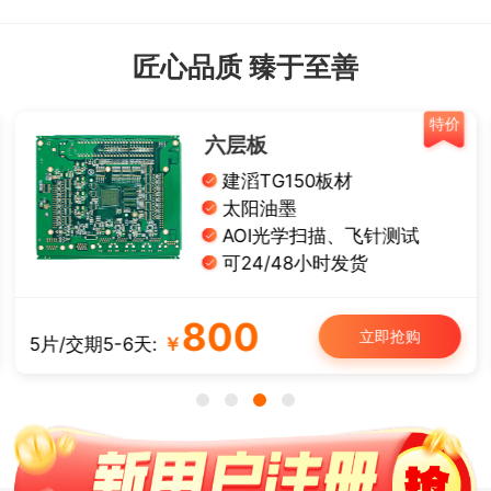
匠心品质 臻于至善
特价
六层板
建滔TG150板材
太阳油墨
AOI光学扫描、飞针测试
可24/48小时发货
800
立即抢购
5片/交期5-6天:
￥