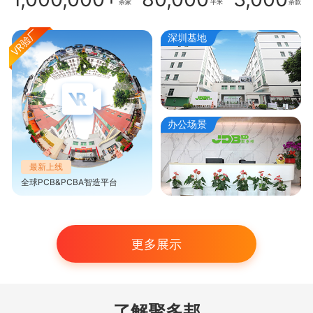
余家
平米
余款
深圳基地
办公场景
最新上线
全球PCB&PCBA智造平台
更多展示
了解聚多邦