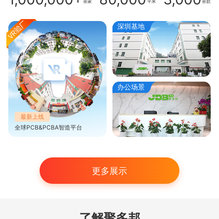
余家
平米
余款
深圳基地
办公场景
最新上线
全球PCB&PCBA智造平台
更多展示
了解聚多邦