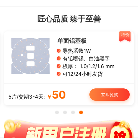
匠心品质 臻于至善
特价
单面铝基板
导热系数1W
有铅喷锡、白油黑字
板厚： 1.0/1.2/1.6 mm
可12/24小时发货
50
立即抢购
5片/交期3-4天:
￥