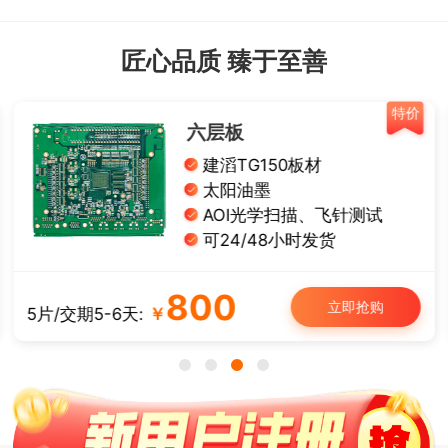
匠心品质 臻于至善
特价
六层板
建滔TG150板材
太阳油墨
AOI光学扫描、飞针测试
可24/48小时发货
800
立即抢购
5片/交期5-6天:
￥