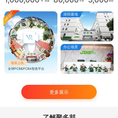
余家
平米
余款
深圳基地
办公场景
最新上线
全球PCB&PCBA智造平台
更多展示
了解聚多邦