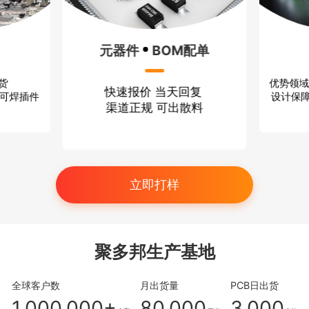
元器件
BOM配单
优势领域
出货
快速报价 当天回复
设计保障
、可焊插件
渠道正规 可出散料
立即打样
聚多邦生产基地
全球客户数
月出货量
PCB日出货
1,000,000+
80,000
3,000