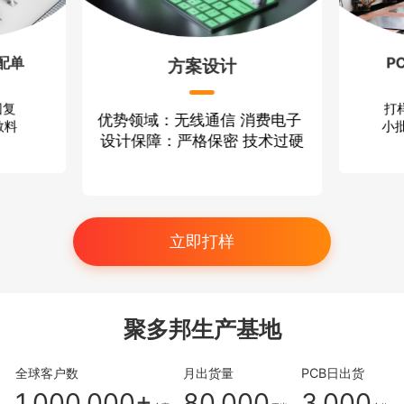
配单
P
方案设计
回复
打
优势领域：无线通信 消费电子
散料
小批
设计保障：严格保密 技术过硬
立即打样
聚多邦生产基地
全球客户数
月出货量
PCB日出货
1,000,000+
80,000
3,000