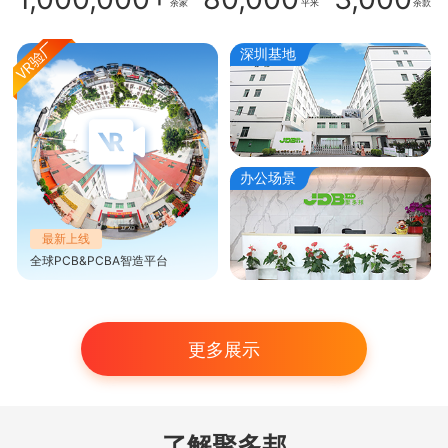
余家
平米
余款
深圳基地
办公场景
最新上线
全球PCB&PCBA智造平台
更多展示
了解聚多邦