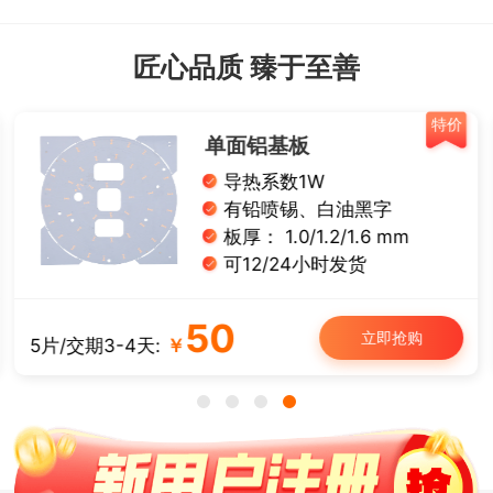
匠心品质 臻于至善
特价
单面铝基板
导热系数1W
有铅喷锡、白油黑字
板厚： 1.0/1.2/1.6 mm
可12/24小时发货
50
立即抢购
5片/交期3-4天:
￥