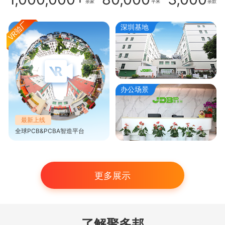
余家
平米
余款
深圳基地
办公场景
最新上线
全球PCB&PCBA智造平台
更多展示
了解聚多邦