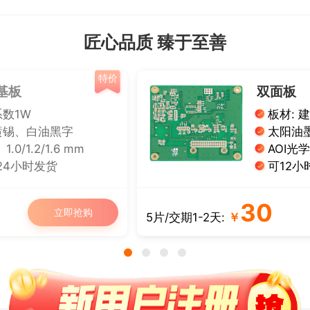
匠心品质 臻于至善
特价
双面板
板材: 建滔TG150板材
太阳油墨
AOI光学扫描+飞针 双重测试
可12小时发货
30
立即抢购
5片/交期1-2天:
￥