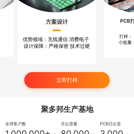
PCB打样/小批量
可
 消费电子
打样： 12小时出货
1片起贴
 技术过硬
小批量： 3-4天出货
立即打样
聚多邦生产基地
全球客户数
月出货量
PCB日出货
1,000,000+
80,000
3,000