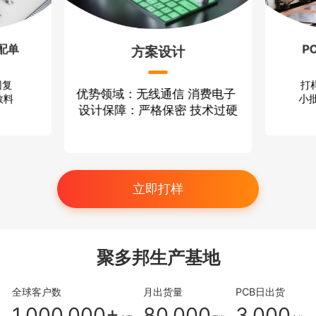
配单
P
方案设计
回复
打
优势领域：无线通信 消费电子
散料
小批
设计保障：严格保密 技术过硬
立即打样
聚多邦生产基地
全球客户数
月出货量
PCB日出货
1,000,000+
80,000
3,000