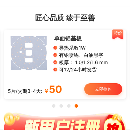
匠心品质 臻于至善
特价
单面铝基板
导热系数1W
有铅喷锡、白油黑字
板厚： 1.0/1.2/1.6 mm
可12/24小时发货
50
立即抢购
5片/交期3-4天:
￥