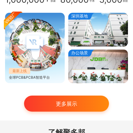
余家
平米
余款
深圳基地
办公场景
最新上线
全球PCB&PCBA智造平台
更多展示
了解聚多邦