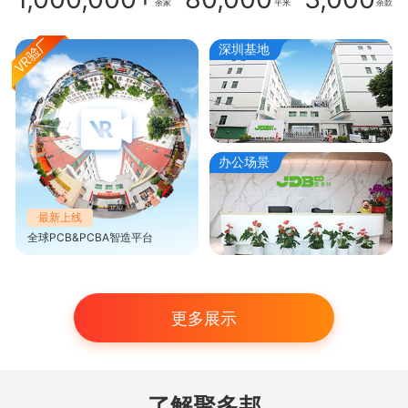
余家
平米
余款
深圳基地
办公场景
最新上线
全球PCB&PCBA智造平台
更多展示
了解聚多邦