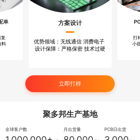
配单
P
方案设计
回复
打
优势领域：无线通信 消费电子
散料
小批
设计保障：严格保密 技术过硬
立即打样
聚多邦生产基地
全球客户数
月出货量
PCB日出货
1,000,000+
80,000
3,000