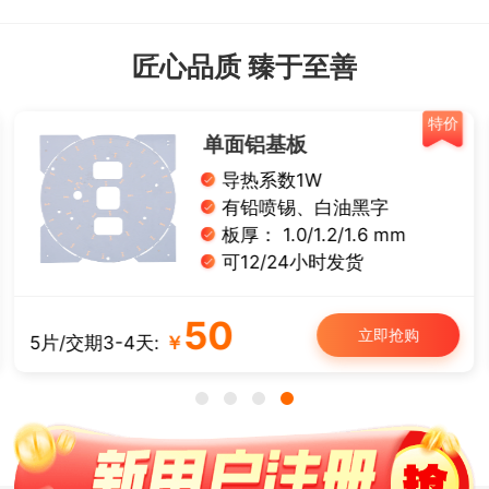
匠心品质 臻于至善
特价
单面铝基板
导热系数1W
有铅喷锡、白油黑字
板厚： 1.0/1.2/1.6 mm
可12/24小时发货
50
立即抢购
5片/交期3-4天:
￥