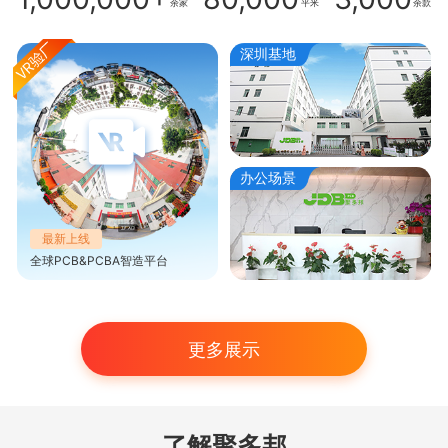
余家
平米
余款
深圳基地
办公场景
最新上线
全球PCB&PCBA智造平台
更多展示
了解聚多邦