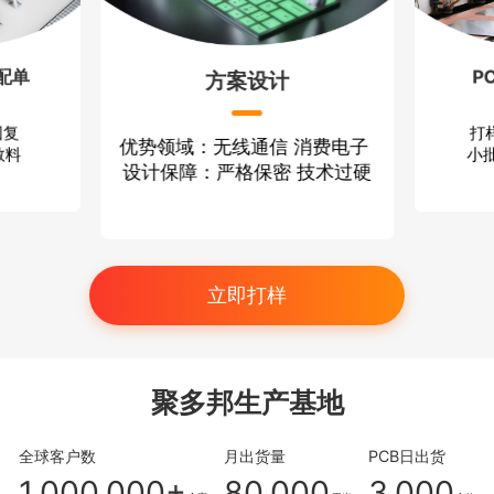
配单
P
方案设计
回复
打
优势领域：无线通信 消费电子
散料
小批
设计保障：严格保密 技术过硬
立即打样
聚多邦生产基地
全球客户数
月出货量
PCB日出货
1,000,000+
80,000
3,000