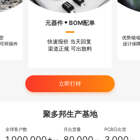
BOM配单
方案设计
价 当天回复
优势领域：无线通信 消费电子
规 可出散料
设计保障：严格保密 技术过硬
立即打样
聚多邦生产基地
全球客户数
月出货量
PCB日出货
1,000,000+
80,000
3,000