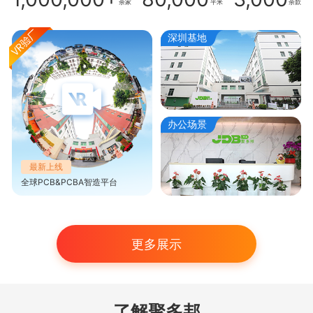
余家
平米
余款
深圳基地
办公场景
最新上线
全球PCB&PCBA智造平台
更多展示
了解聚多邦