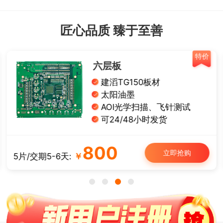
匠心品质 臻于至善
价
特价
单面铝基板
导热系数1W
有铅喷锡、白油黑字
板厚： 1.0/1.2/1.6 mm
可12/24小时发货
50
立即抢购
5片/交期3-4天:
￥