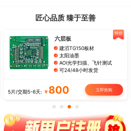
匠心品质 臻于至善
特价
六层板
建滔TG150板材
太阳油墨
AOI光学扫描、飞针测试
可24/48小时发货
800
立即抢购
5片/交期5-6天:
￥