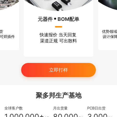
元器件
BOM配单
优势领域
出货
快速报价 当天回复
设计保障
、可焊插件
渠道正规 可出散料
立即打样
聚多邦生产基地
全球客户数
月出货量
PCB日出货
1,000,000+
80,000
3,000