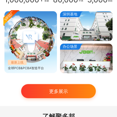
余家
平米
余款
深圳基地
办公场景
最新上线
全球PCB&PCBA智造平台
更多展示
了解聚多邦