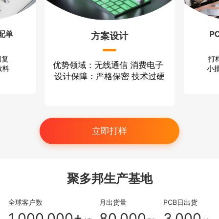
配单
P
方案设计
回复
打
优势领域：无线通信 消费电子
散料
小批
设计保障：严格保密 技术过硬
立即打样
聚多邦生产基地
全球客户数
月出货量
PCB日出货
1,000,000+
80,000
3,000