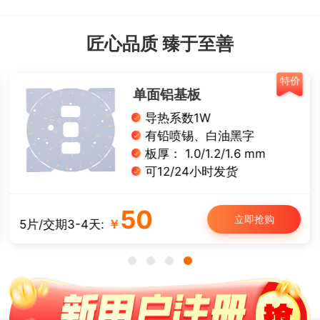
匠心品质 臻于至善
特价
单面铝基板
导热系数1W
有铅喷锡、白油黑字
板厚： 1.0/1.2/1.6 mm
可12/24小时发货
50
立即抢购
5片/交期3-4天:
￥