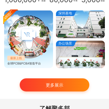
余家
平米
余款
深圳基地
办公场景
最新上线
全球PCB&PCBA智造平台
更多展示
了解聚多邦