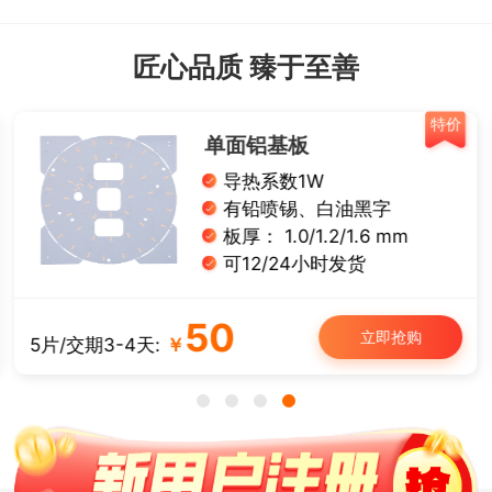
匠心品质 臻于至善
特价
单面铝基板
导热系数1W
有铅喷锡、白油黑字
板厚： 1.0/1.2/1.6 mm
可12/24小时发货
50
立即抢购
5片/交期3-4天:
￥