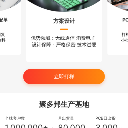
配单
P
方案设计
回复
打
优势领域：无线通信 消费电子
散料
小批
设计保障：严格保密 技术过硬
立即打样
聚多邦生产基地
全球客户数
月出货量
PCB日出货
1,000,000+
80,000
3,000