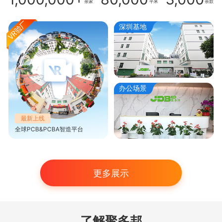
余家
平米
余款
深圳基地
办公场景
最新上线
全球PCB&PCBA智造平台
更多展示
了解聚多邦