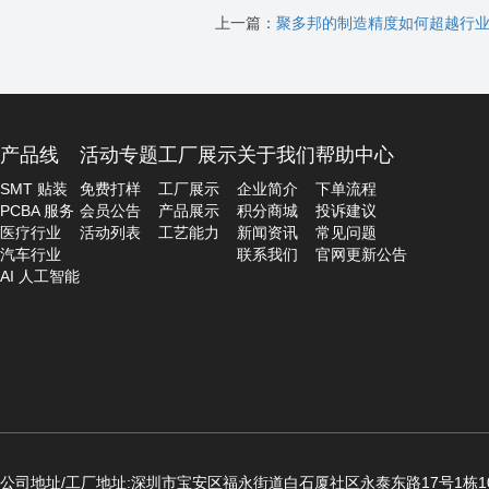
上一篇：
聚多邦的制造精度如何超越行
产品线
活动专题
工厂展示
关于我们
帮助中心
SMT 贴装
免费打样
工厂展示
企业简介
下单流程
PCBA 服务
会员公告
产品展示
积分商城
投诉建议
医疗行业
活动列表
工艺能力
新闻资讯
常见问题
汽车行业
联系我们
官网更新公告
AI 人工智能
公司地址/工厂地址:深圳市宝安区福永街道白石厦社区永泰东路17号1栋10