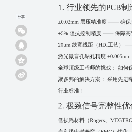
1. 行业领先的PC
分享
±0.02mm 层压精准度 ——
±5% 阻抗控制精度 —— 保
20μm 线宽线距（HDI工艺）
激光微盲孔钻孔精度 ±0.005m
全球顶级工程师的挑战： 如何
聚多邦的解决方案： 采用先进
行业标准！
2. 极致信号完整性
低损耗材料（Rogers、MEGTR
专利级电磁兼容（EMC）优化 