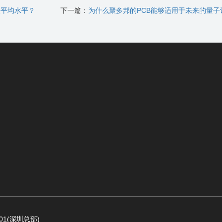
业平均水平？
下一篇：
为什么聚多邦的PCB能够适用于未来的量子计算领
1(深圳总部)