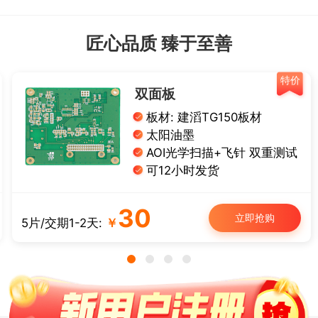
匠心品质 臻于至善
特价
双面板
板材: 建滔TG150板材
太阳油墨
AOI光学扫描+飞针 双重测试
可12小时发货
30
立即抢购
5片/交期1-2天:
￥