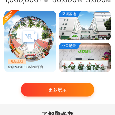
余家
平米
余款
深圳基地
办公场景
最新上线
全球PCB&PCBA智造平台
更多展示
了解聚多邦