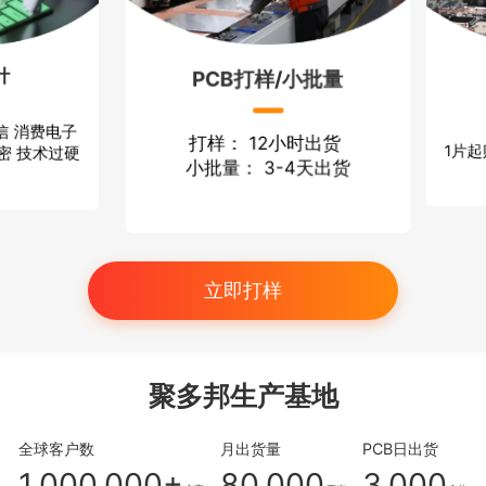
PCB打样/小批量
可
 消费电子
打样： 12小时出货
1片起贴
 技术过硬
小批量： 3-4天出货
立即打样
聚多邦生产基地
全球客户数
月出货量
PCB日出货
1,000,000+
80,000
3,000