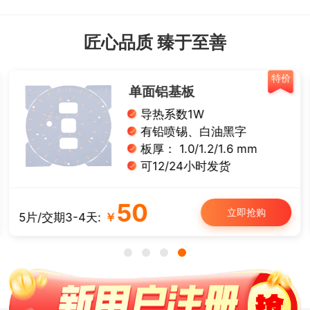
匠心品质 臻于至善
特价
单面铝基板
导热系数1W
有铅喷锡、白油黑字
板厚： 1.0/1.2/1.6 mm
可12/24小时发货
50
立即抢购
5片/交期3-4天:
￥