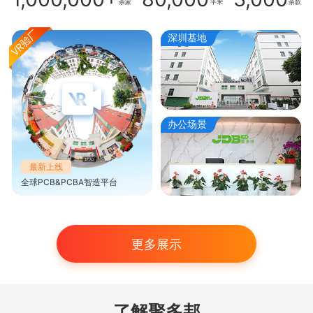
余家
平米
余款
深圳基地
办公场景
最新上线
全球PCB&PCBA智造平台
更多展示
了解聚多邦