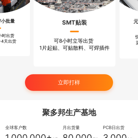
/小批量
SMT贴装
2小时出货
可8小时立等出货
-4天出货
1片起贴、可贴散料、可焊插件
立即打样
聚多邦生产基地
全球客户数
月出货量
PCB日出货
1,000,000+
80,000
3,000